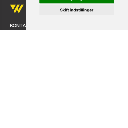
Skift indstillinger
KONTAKT OS
Firmanavn: COPENHAGEN WORKWEAR ApS
BALDERSBÆKVEJ 24
zip 2635 ISHØJ
TLF: +45 32 14 32 18
info@copenhagenworkwear.dk
CVR: 32889263