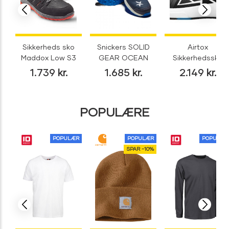
Sikkerheds sko
Snickers SOLID
Airtox
Maddox Low S3
GEAR OCEAN
Sikkerhedssko
SP1
1.739
kr.
1.685
kr.
2.149
kr.
POPULÆRE
POPULÆR
POPULÆR
POPULÆR
SPAR -10%