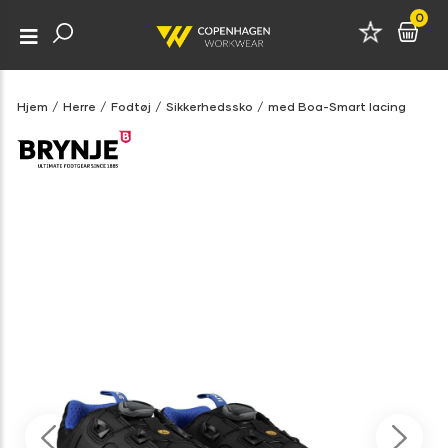
0
Hjem
/
Herre
/
Fodtøj
/
Sikkerhedssko
/
med Boa-Smart lacing
Previous
Next