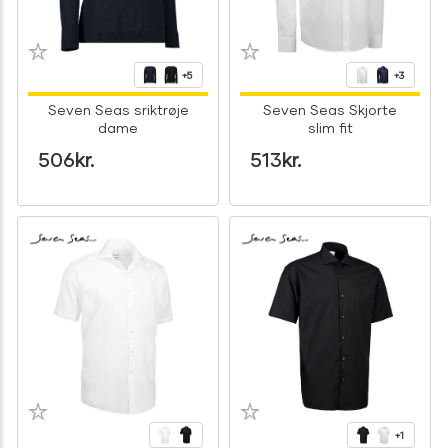
+5
+3
Seven Seas sriktrøje
Seven Seas Skjorte
dame
slim fit
506
kr.
513
kr.
+1