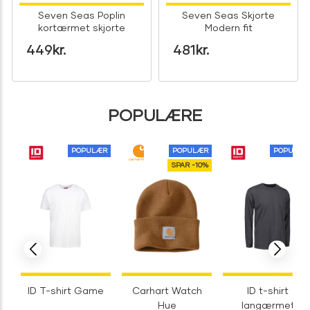
Seven Seas Poplin
Seven Seas Skjorte
kortærmet skjorte
Modern fit
449
kr.
481
kr.
POPULÆRE
POPULÆR
POPULÆR
POPULÆR
SPAR -10%
ID T-shirt Game
Carhart Watch
ID t-shirt
Hue
langærmet