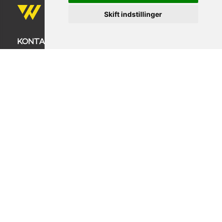
Skift indstillinger
KONTAKT OS
Firmanavn: COPENHAGEN WORKWEAR ApS
BALDERSBÆKVEJ 24
zip 2635 ISHØJ
TLF: +45 32 14 32 18
info@copenhagenworkwear.dk
CVR: 32889263