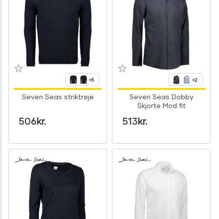
+5
+2
Seven Seas striktrøje
Seven Seas Dobby
Skjorte Mod fit
506
kr.
513
kr.