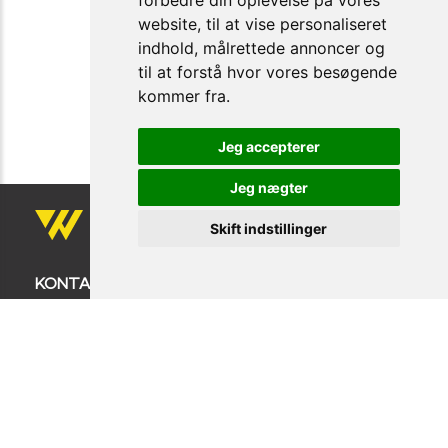
forbedre din oplevelse på vores
website, til at vise personaliseret
indhold, målrettede annoncer og
til at forstå hvor vores besøgende
kommer fra.
Jeg accepterer
Jeg nægter
Skift indstillinger
KONTAKT OS
Firmanavn: COPENHAGEN WORKWEAR ApS
BALDERSBÆKVEJ 24
zip 2635 ISHØJ
TLF: +45 32 14 32 18