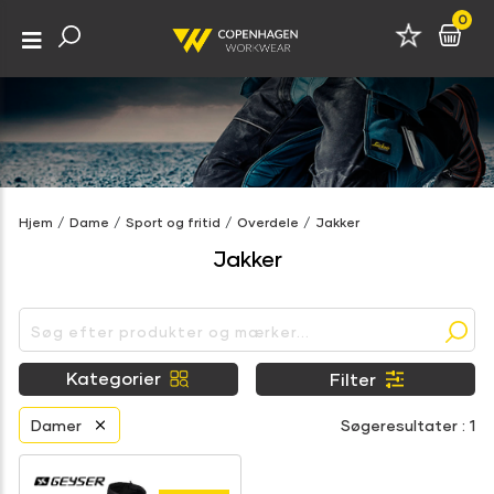
0
Hjem
/
Dame
/
Sport og fritid
/
Overdele
/
Jakker
Jakker
Kategorier
Filter
Damer
Søgeresultater : 1