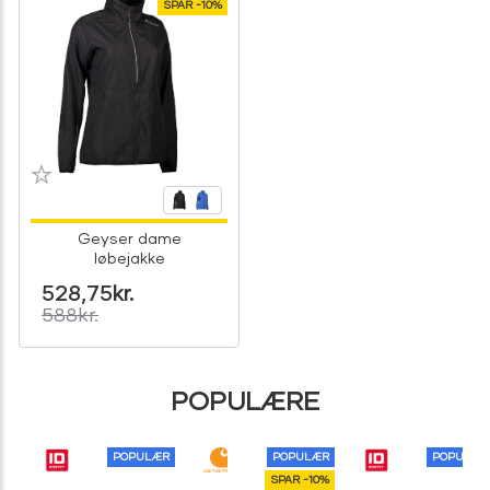
SPAR -10%
Geyser dame
løbejakke
528,75
kr.
588
kr.
POPULÆRE
POPULÆR
POPULÆR
POPULÆR
SPAR -10%