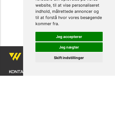
website, til at vise personaliseret
indhold, målrettede annoncer og
til at forstå hvor vores besøgende
kommer fra.
Jeg accepterer
Jeg nægter
Skift indstillinger
KONTAKT OS
Firmanavn: COPENHAGEN WORKWEAR ApS
BALDERSBÆKVEJ 24
zip 2635 ISHØJ
TLF: +45 32 14 32 18
info@copenhagenworkwear.dk