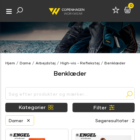
0
Hjem
/
Dame
/
Arbejdstøj
/
High-vis - Reflekstøj
/
Benklæder
Benklæder
Kategorier
Filter
Damer
Søgeresultater : 2