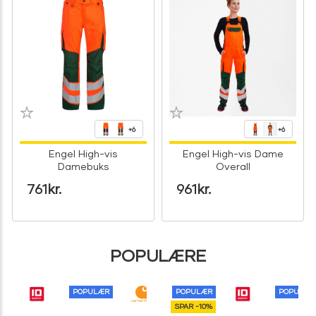
+6
+6
Engel High-vis
Engel High-vis Dame
Damebuks
Overall
761
kr.
961
kr.
POPULÆRE
POPULÆR
POPULÆR
POPULÆR
SPAR -10%