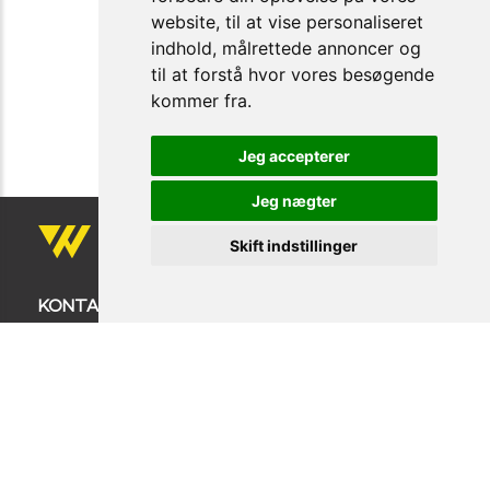
website, til at vise personaliseret
indhold, målrettede annoncer og
til at forstå hvor vores besøgende
kommer fra.
Jeg accepterer
Jeg nægter
Skift indstillinger
KONTAKT OS
Firmanavn: COPENHAGEN WORKWEAR ApS
BALDERSBÆKVEJ 24
zip 2635 ISHØJ
TLF: +45 32 14 32 18
info@copenhagenworkwear.dk